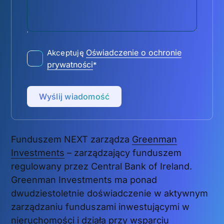
Oświadczenie o ochronie
Akceptuję
prywatności
*
Wyślij wiadomość
Funduszem NEXT zarządza
Greenman
Investments
– zarządzający funduszem
regulowany przez Central Bank of Ireland.
Greenman Investments ma ponad
dwudziestoletnie doświadczenie w aktywnym
zarządzaniu funduszami inwestującymi w
nieruchomości i działa przy wsparciu