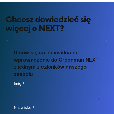
Chcesz dowiedzieć się
więcej o NEXT?
Umów się na indywidualne
wprowadzenie do Greenman NEXT
z jednym z członków naszego
zespołu
Imię
*
Nazwisko
*