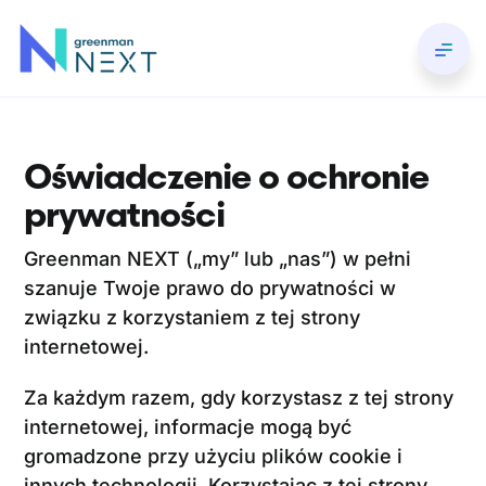
Skip
to
Toggl
content
Navig
O nas
Oświadczenie o ochronie
Inwestowanie
prywatności
Wyniki
Greenman NEXT („my” lub „nas”) w pełni
szanuje Twoje prawo do prywatności w
związku z korzystaniem z tej strony
Portfel
internetowej.
Aktualności
Za każdym razem, gdy korzystasz z tej strony
internetowej, informacje mogą być
gromadzone przy użyciu plików cookie i
innych technologii. Korzystając z tej strony