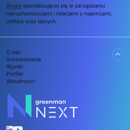
Grupy
specjalizującej się w zarządzaniu
nieruchomościami i relacjami z najemcami,
utilities oraz danych.
O nas
Inwestowanie
Wyniki
Portfel
Aktualności