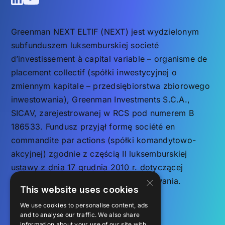
Greenman NEXT ELTIF (NEXT) jest wydzielonym
subfunduszem luksemburskiej societé
d’investissement à capital variable – organisme de
placement collectif (spółki inwestycyjnej o
zmiennym kapitale – przedsiębiorstwa zbiorowego
inwestowania), Greenman Investments S.C.A.,
SICAV, zarejestrowanej w RCS pod numerem B
186533. Fundusz przyjął formę société en
commandite par actions (spółki komandytowo-
akcyjnej) zgodnie z częścią II luksemburskiej
ustawy z dnia 17 grudnia 2010 r. dotyczącej
×
przedsiębiorstw zbiorowego inwestowania.
This website uses cookies
We use cookies to personalise content, ads
FAQ
and to analyse our traffic. We also share
Oświadczenie o ochronie
information about your use of our site with