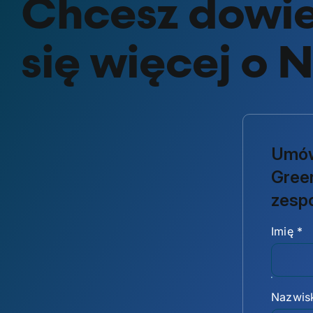
Chcesz dowi
się więcej o 
Umów
Gree
zesp
Imię
*
Nazwi