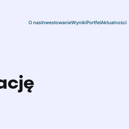
O nas
Inwestowanie
Wyniki
Portfel
Aktualności
ację