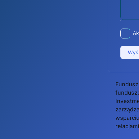
Ak
Wyśl
Fundusz
fundusze
Investm
zarządza
wsparci
relacjami