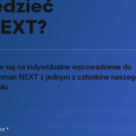
edzieć
NEXT?
 się na indywidualne wprowadzenie do
nman NEXT z jednym z członków naszeg
ołu
sko
*