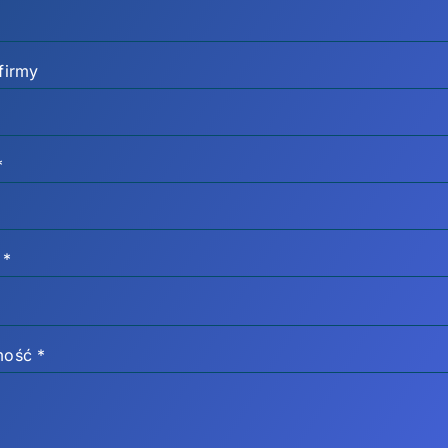
firmy
*
n
*
mość
*