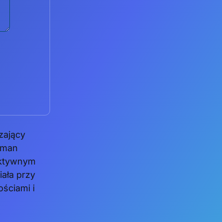
zający
nman
aktywnym
ała przy
ściami i