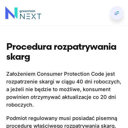
Skip
to
Toggl
content
Navig
O nas
Procedura rozpatrywania
Inwestowanie
skarg
Wyniki
Założeniem Consumer Protection Code jest
rozpatrzenie skargi w ciągu 40 dni roboczych,
Portfel
a jeżeli nie będzie to możliwe, konsument
powinien otrzymywać aktualizacje co 20 dni
Aktualności
roboczych.
Podmiot regulowany musi posiadać pisemną
procedurę właściwego rozpatrywania skarg.