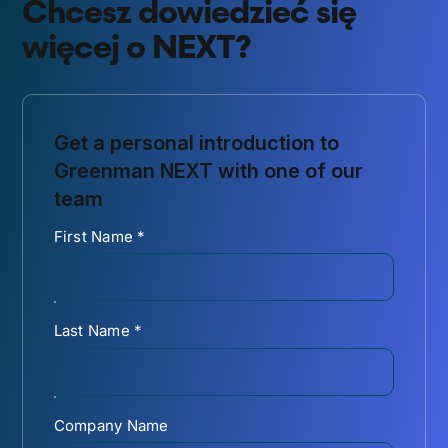
Chcesz dowiedzieć się
więcej o NEXT?
Get a personal introduction to
Greenman NEXT with one of our
team
First Name
*
Last Name
*
Company Name