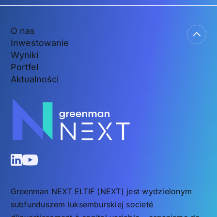
O nas
Inwestowanie
Wyniki
Portfel
Aktualności
Greenman NEXT ELTIF (NEXT) jest wydzielonym
subfunduszem luksemburskiej societé