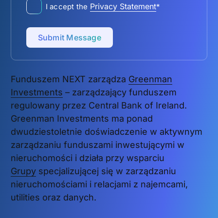
Privacy Statement
I accept the
*
Submit Message
Funduszem NEXT zarządza
Greenman
Investments
– zarządzający funduszem
regulowany przez Central Bank of Ireland.
Greenman Investments ma ponad
dwudziestoletnie doświadczenie w aktywnym
zarządzaniu funduszami inwestującymi w
nieruchomości i działa przy wsparciu
Grupy
specjalizującej się w zarządzaniu
nieruchomościami i relacjami z najemcami,
utilities oraz danych.