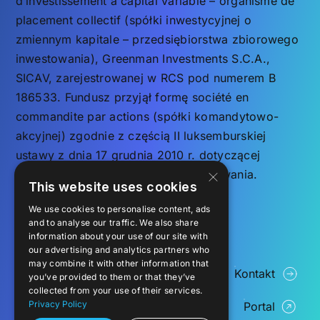
d’investissement à capital variable – organisme de
placement collectif (spółki inwestycyjnej o
zmiennym kapitale – przedsiębiorstwa zbiorowego
inwestowania), Greenman Investments S.C.A.,
SICAV, zarejestrowanej w RCS pod numerem B
186533. Fundusz przyjął formę société en
commandite par actions (spółki komandytowo-
akcyjnej) zgodnie z częścią II luksemburskiej
ustawy z dnia 17 grudnia 2010 r. dotyczącej
×
przedsiębiorstw zbiorowego inwestowania.
This website uses cookies
We use cookies to personalise content, ads
FAQ
and to analyse our traffic. We also share
Oświadczenie o ochronie
information about your use of our site with
our advertising and analytics partners who
prywatności
may combine it with other information that
Procedura rozpatrywania
Kontakt
you’ve provided to them or that they’ve
skarg Warunki świadczenia
collected from your use of their services.
usług
Privacy Policy
Portal
Greenman Group